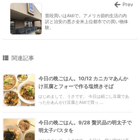
Prev
普段買いはAldiで。アメリカ節約生活の内
訳と治安の悪さ全米上位都市での買い物体
験。
関連記事
今日の晩ごはん。10/12 カニカマあんか
け豆腐とフォーで作る塩焼きそば
はじめまして、うさです。 今日は絹ごし豆腐であ
ったかあんかけ豆腐とAldiで買っ ...
今日の晩ごはん。9/28 贅沢品の明太子で
明太子パスタを