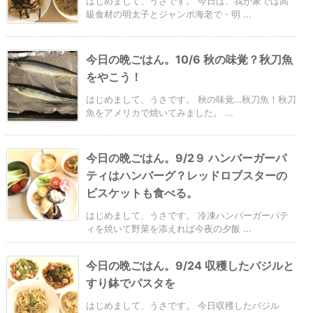
はじめまして、うさです。 今日は、我が家では高
級食材の明太子とジャンボ海老で・明 ...
今日の晩ごはん。10/6 秋の味覚？秋刀魚
をやこう！
はじめまして、うさです。 秋の味覚…秋刀魚！秋刀
魚をアメリカで焼いてみました。 ...
今日の晩ごはん。9/2９ ハンバーガーパ
ティはハンバーグ？レッドロブスターの
ビスケットも食べる。
はじめまして、うさです。 冷凍ハンバーガーパテ
ィを焼いて野菜を添えれば今夜の夕飯 ...
今日の晩ごはん。9/24 収穫したバジルと
すり鉢でパスタを
はじめまして、うさです。 今日収穫したバジル