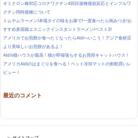
オミクロン株対応コロナワクチン4回目接種後副反応とインフルワ
クチン同時接種について
トムヤムラーメン!本場タイの味をお家で!一度食べたら病みつき!お
すすめ多国籍エスニックインスタントラーメン!ベスト3!
アメリカでお煎餅が食べたくなったらAldiへいこう！アジア食材店
より美味しいお煎餅があるよ！
Aldi’s猫ハウスが最高！猫が即寝落ちするお買得キャットハウス！
アメリカAldiのはまぐりを食べる！ペット冷却マットの衝動買いレ
ビュー！
最近のコメント
サイトマップ