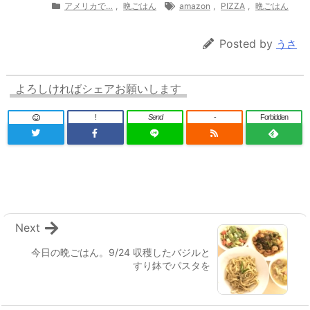
アメリカで…
,
晩ごはん
amazon
,
PIZZA
,
晩ごはん
Posted by
うさ
よろしければシェアお願いします
!
Send
-
Forbidden
Next
今日の晩ごはん。9/24 収穫したバジルと
すり鉢でパスタを