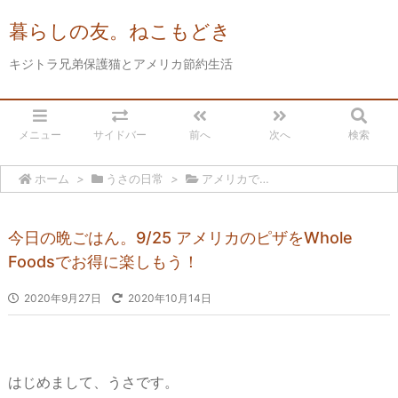
暮らしの友。ねこもどき
キジトラ兄弟保護猫とアメリカ節約生活
メニュー
サイドバー
前へ
次へ
検索
ホーム
>
うさの日常
>
アメリカで…
今日の晩ごはん。9/25 アメリカのピザをWhole
Foodsでお得に楽しもう！
2020年9月27日
2020年10月14日
はじめまして、うさです。