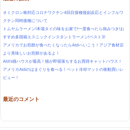
オミクロン株対応コロナワクチン4回目接種後副反応とインフルワ
クチン同時接種について
トムヤムラーメン!本場タイの味をお家で!一度食べたら病みつき!お
すすめ多国籍エスニックインスタントラーメン!ベスト3!
アメリカでお煎餅が食べたくなったらAldiへいこう！アジア食材店
より美味しいお煎餅があるよ！
Aldi’s猫ハウスが最高！猫が即寝落ちするお買得キャットハウス！
アメリカAldiのはまぐりを食べる！ペット冷却マットの衝動買いレ
ビュー！
最近のコメント