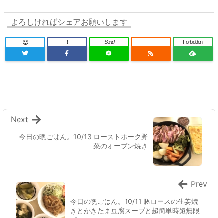
よろしければシェアお願いします
!
Send
-
Forbidden
Next
今日の晩ごはん。10/13 ローストポーク野
菜のオーブン焼き
Prev
今日の晩ごはん。10/11 豚ロースの生姜焼
きとかきたま豆腐スープと超簡単時短無限