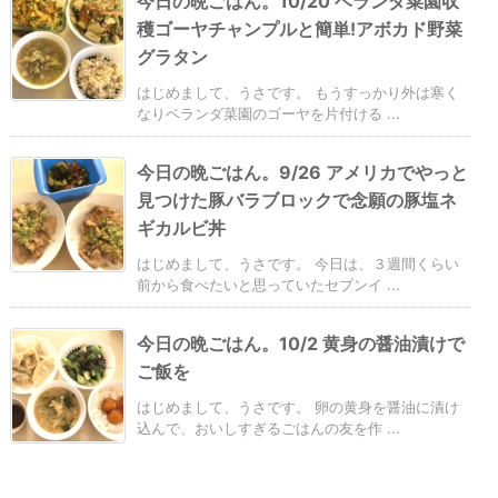
今日の晩ごはん。10/20 ベランダ菜園収
穫ゴーヤチャンプルと簡単!アボカド野菜
グラタン
はじめまして、うさです。 もうすっかり外は寒く
なりベランダ菜園のゴーヤを片付ける ...
今日の晩ごはん。9/26 アメリカでやっと
見つけた豚バラブロックで念願の豚塩ネ
ギカルビ丼
はじめまして、うさです。 今日は、３週間くらい
前から食べたいと思っていたセブンイ ...
今日の晩ごはん。10/2 黄身の醤油漬けで
ご飯を
はじめまして、うさです。 卵の黄身を醤油に漬け
込んで、おいしすぎるごはんの友を作 ...