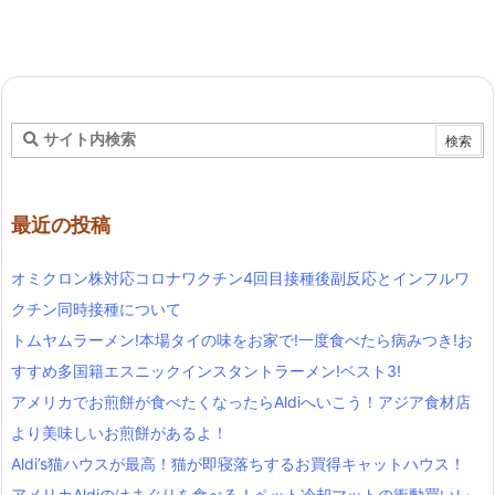
最近の投稿
オミクロン株対応コロナワクチン4回目接種後副反応とインフルワ
クチン同時接種について
トムヤムラーメン!本場タイの味をお家で!一度食べたら病みつき!お
すすめ多国籍エスニックインスタントラーメン!ベスト3!
アメリカでお煎餅が食べたくなったらAldiへいこう！アジア食材店
より美味しいお煎餅があるよ！
Aldi’s猫ハウスが最高！猫が即寝落ちするお買得キャットハウス！
アメリカAldiのはまぐりを食べる！ペット冷却マットの衝動買いレ