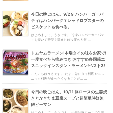
今日の晩ごはん。9/2９ ハンバーガーパ
ティはハンバーグ？レッドロブスターの
ビスケットも食べる。
はじめまして、うさです。 冷凍ハンバーガーパテ
ィを焼いて野菜を添えれば今夜の夕飯 ...
トムヤムラーメン!本場タイの味をお家で!
一度食べたら病みつき!おすすめ多国籍エ
スニックインスタントラーメン!ベスト3!
こんにちはうさです。 たまに急にタイ料理やエス
ニック料理が食べたくなることが… ...
今日の晩ごはん。10/11 豚ロースの生姜焼
きとかきたま豆腐スープと超簡単時短無
限ピーマン
はじめまして、うさです。 今日は豚ロースで生姜