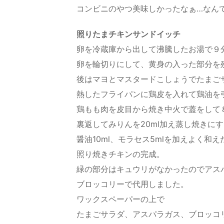
コンビニのやつ美味しかったなぁ…なん
照りたまチキンサンドイッチ
卵を冷蔵庫から出して沸騰したお湯で９
卵を輪切りにして、黄身の入った部分を
後はマヨとマスタードこしょうでたまご
熱したフライパンに鶏皮を入れて鶏油を
鶏もも肉を皮目から焼き中火で蓋をして
裏返してみりんを20ml加え蒸し焼きに
醤油10ml、モラセス5mlを加えよく和え
照り焼きチキンの完成。
緑の部分はキュウリがなかったのでアス
ブロッコリーで代用しました。
ワックスペーパーの上で
たまごサラダ、アスパラガス、ブロッコ