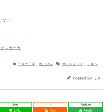
りない
サークスカーカ
うさの日常
,
晩ごはん
サンドイッチ
,
チキン
Posted by
うさ
Send
-
Forbidden
LINE
RSS
Feedly