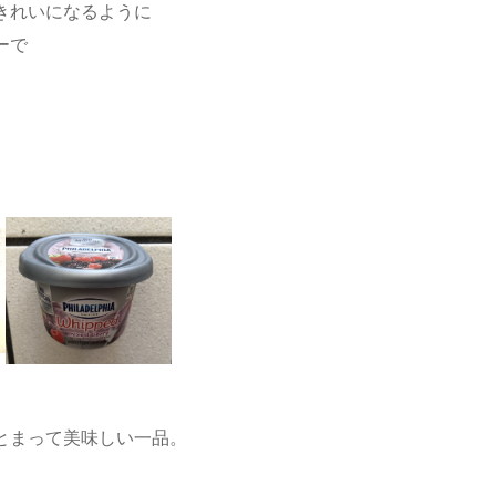
きれいになるように
ーで
、
。
とまって美味しい一品。