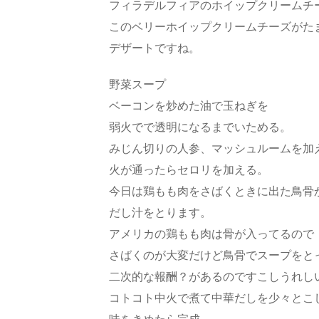
フィラデルフィアのホイップクリームチ
このベリーホイップクリームチーズがた
デザートですね。
野菜スープ
ベーコンを炒めた油で玉ねぎを
弱火でで透明になるまでいためる。
みじん切りの人参、マッシュルームを加
火が通ったらセロリを加える。
今日は鶏もも肉をさばくときに出た鳥骨
だし汁をとります。
アメリカの鶏もも肉は骨が入ってるので
さばくのが大変だけど鳥骨でスープをと
二次的な報酬？があるのですこしうれし
コトコト中火で煮て中華だしを少々とこ
味をきめたら完成。