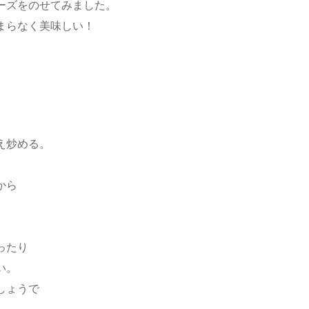
ーズをのせてみました。
まらなく美味しい！
え炒める。
から
ったり
い。
しょうで