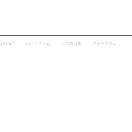
日のねこ
ねこアイテム
うさの日常
アメリカで…