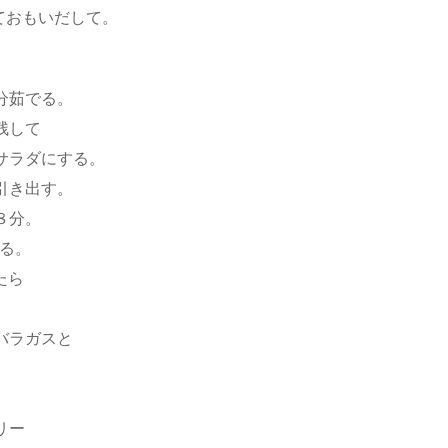
ておもいだして。
分茹でる。
残して
サラダにする。
引き出す。
８分。
する。
たら
バラガスと
リー