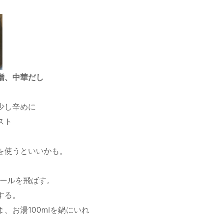
噌、中華だし
少し辛めに
スト
を使うといいかも。
コールを飛ばす。
する。
、お湯100mlを鍋にいれ