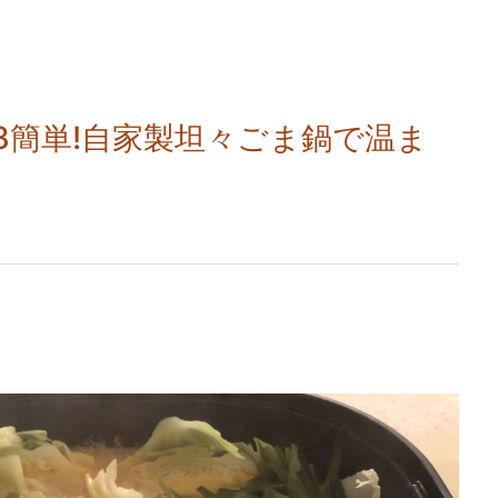
28簡単!自家製坦々ごま鍋で温ま