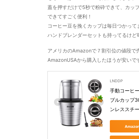
蓋を押すだけで5秒で粉砕できて、カッ
できてすごく便利！
コーヒー豆を挽くカップは毎日つかって
ハンドブレンダーセットも持ってるけど
アメリカのAmazonで７割引位の値段で
AmazonUSAから購入したほうが安いで
LNDDP
手動コーヒー
ブルカップ3
ンレススチ
Amaz