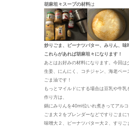
胡麻坦々スープの材料
は
炒りごま、ピーナツバター、みりん、味
これらがあれば胡麻坦々になります！
あとはお好みの材料になります。今回は
生姜、にんにく、コチジャン、海老ペー
ごま油です！
もっとマイルドにする場合は豆乳や牛乳
作り方は、
鍋にみりんを40ml位いれ煮きってアル
ごま大２をブレンダーなどですりごまに
味噌大２、ピーナツバター大２、すりごま