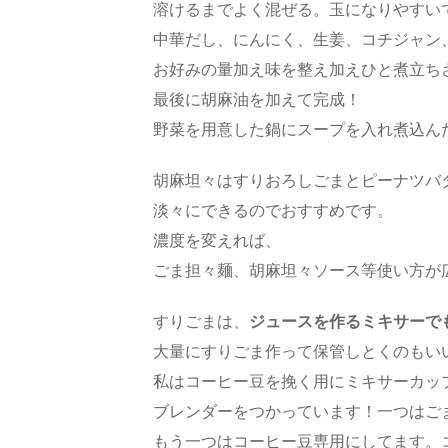
溶けるまでよく混ぜる。玉になりやすい
中華だし、にんにく、生姜、コチジャン
お好みの量加え味を整え加えひと煮立ち
最後に胡麻油を加えて完成！
野菜を用意した鍋にスープを入れ煮込ん
胡麻坦々はすりおろしごまとピーナツバ
淡々にできるのでおすすめです。
濃度を変えれば、
ごま担々麺、胡麻坦々ソース等使い方が
すりごまは、
ジュースを作るミキサーで
大量にすりごま作って保管しとくのもい
私はコーヒー豆を挽く用にミキサーカッ
ブレンダーをつかっています！一つはご
もう一つはコーヒー豆専用にしてます。