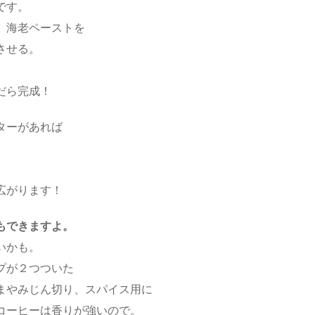
です。
、海老ペーストを
させる。
だら完成！
ターがあれば
広がります！
もできますよ。
いかも。
プが２つついた
まやみじん切り、スパイス用に
コーヒーは香りが強いので。