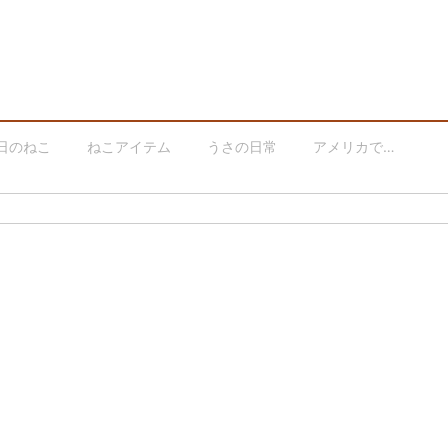
日のねこ
ねこアイテム
うさの日常
アメリカで…