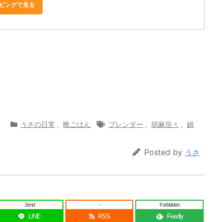
ョッピングで見る
うさの日常
,
晩ごはん
ブレンダー
,
胡麻坦々
,
鍋
Posted by
うさ
Send
-
Forbidden
LINE
RSS
Feedly