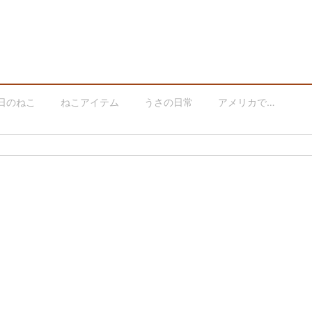
日のねこ
ねこアイテム
うさの日常
アメリカで…