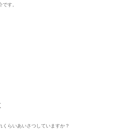
介です。
数
れくらいあいさつしていますか？