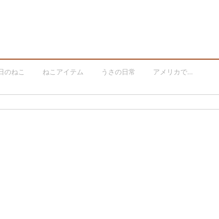
日のねこ
ねこアイテム
うさの日常
アメリカで…