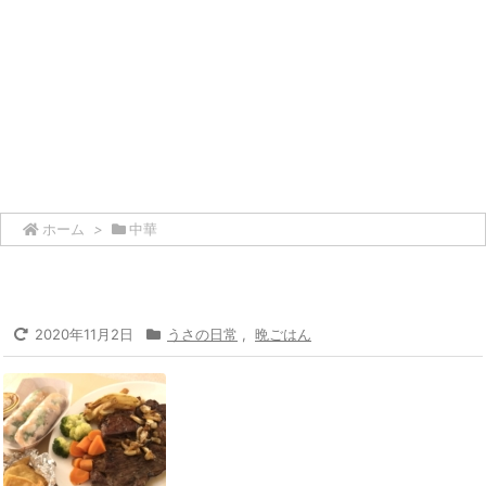
ホーム
>
中華
2020年11月2日
うさの日常
,
晩ごはん