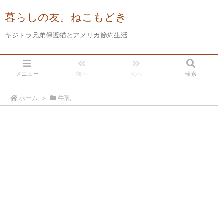
暮らしの友。ねこもどき
キジトラ兄弟保護猫とアメリカ節約生活
メニュー
前へ
次へ
検索
ホーム
>
牛乳