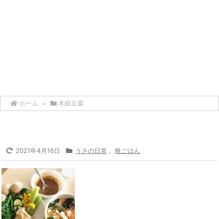
ホーム
>
木綿豆腐
2021年4月16日
うさの日常
,
晩ごはん