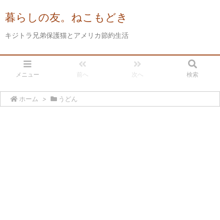
暮らしの友。ねこもどき
キジトラ兄弟保護猫とアメリカ節約生活
メニュー
前へ
次へ
検索
ホーム
>
うどん