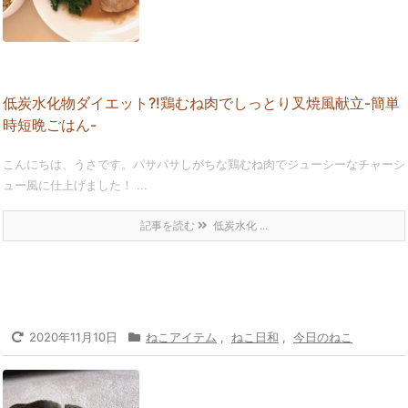
低炭水化物ダイエット?!鶏むね肉でしっとり叉焼風献立-簡単
時短晩ごはん-
こんにちは、うさです。パサパサしがちな鶏むね肉でジューシーなチャーシ
ュー風に仕上げました！ ...
記事を読む
低炭水化 ...
2020年11月10日
ねこアイテム
,
ねこ日和
,
今日のねこ