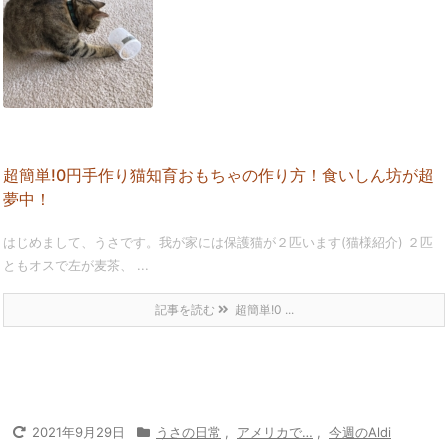
超簡単!0円手作り猫知育おもちゃの作り方！食いしん坊が超
夢中！
はじめまして、うさです。我が家には保護猫が２匹います(猫様紹介) ２匹
ともオスで左が麦茶、 ...
記事を読む
超簡単!0 ...
2021年9月29日
うさの日常
,
アメリカで…
,
今週のAldi