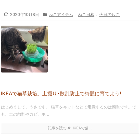
2020年10月8日
ねこアイテム
,
ねこ日和
,
今日のねこ
IKEAで猫草栽培。土掘り･散乱防止で綺麗に育てよう!
はじめまして、うさです。 猫草をキットなどで用意するのは簡単です。で
も、土の散乱やカビ、ホ ...
記事を読む
IKEAで猫 ...