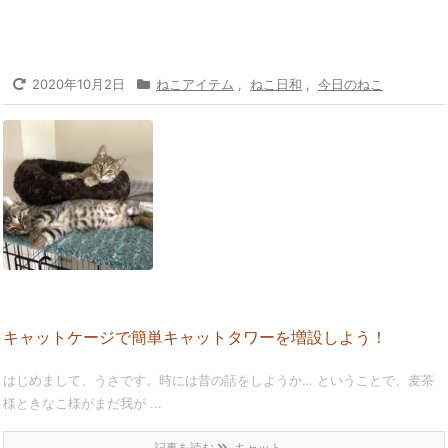
2020年10月2日
ねこアイテム
,
ねこ日和
,
今日のねこ
キャットケージで簡単キャットタワーを増設しよう！
はじめまして、うさです。時には昔の話をしようか… ということで、麦茶
様ときなこ様がまだ我が ...
記事を読む
キャット ...