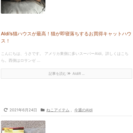
Aldi’s猫ハウスが最高！猫が即寝落ちするお買得キャットハウ
ス！
こんにちは、うさです。 アメリカ東側に多いスーパーAldi。詳しくはこち
ら。西側はロサンゼ ...
記事を読む
AldiR ...
2021年6月24日
ねこアイテム
,
今週のAldi