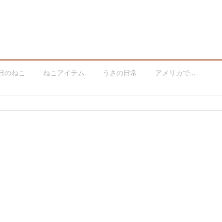
日のねこ
ねこアイテム
うさの日常
アメリカで…