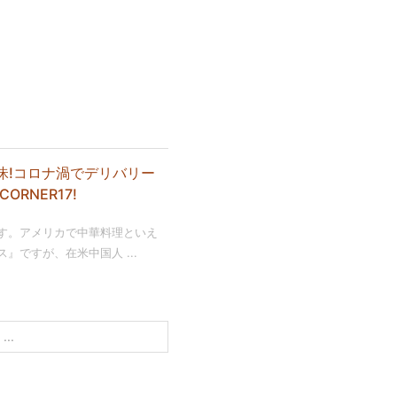
昧!コロナ渦でデリバリー
ORNER17!
す。アメリカで中華料理といえ
』ですが、在米中国人 ...
..