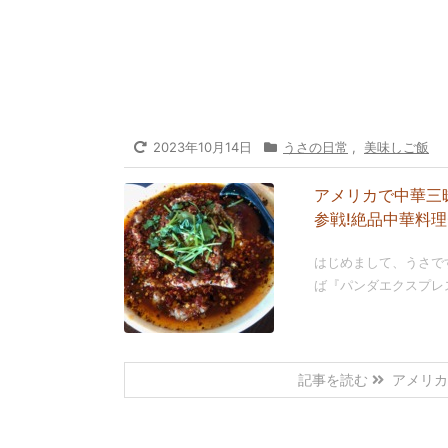
2023年10月14日
うさの日常
,
美味しご飯
アメリカで中華三
参戦!絶品中華料理C
はじめまして、うさで
ば『パンダエクスプレス
記事を読む
アメリカ .