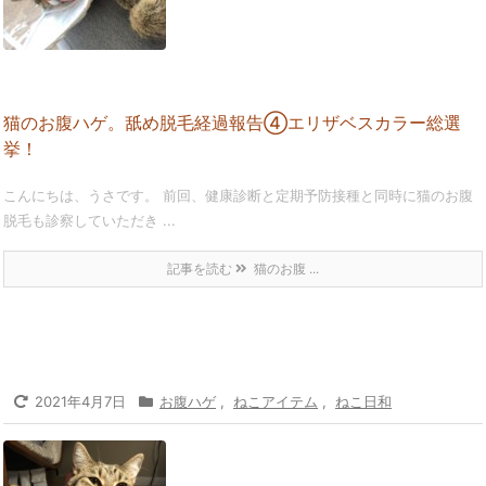
猫のお腹ハゲ。舐め脱毛経過報告④エリザベスカラー総選
挙！
こんにちは、うさです。 前回、健康診断と定期予防接種と同時に猫のお腹
脱毛も診察していただき ...
記事を読む
猫のお腹 ...
2021年4月7日
お腹ハゲ
,
ねこアイテム
,
ねこ日和